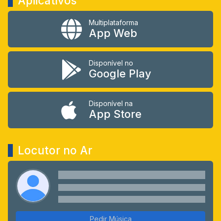
Aplicativos
Multiplataforma
App Web
Disponível no
Google Play
Disponível na
App Store
Locutor no Ar
Pedir Música