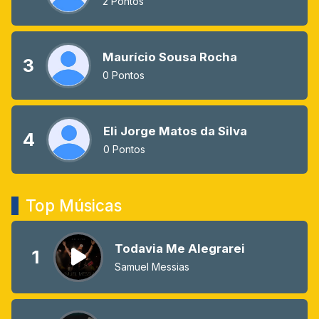
2 Pontos
Maurício Sousa Rocha
3
0 Pontos
Eli Jorge Matos da Silva
4
0 Pontos
Top Músicas
Todavia Me Alegrarei
1
Samuel Messias