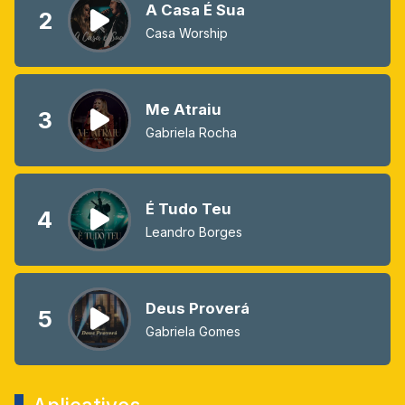
A Casa É Sua
2
Casa Worship
Me Atraiu
3
Gabriela Rocha
É Tudo Teu
4
Leandro Borges
Deus Proverá
5
Gabriela Gomes