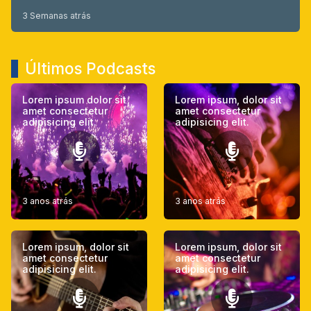
3 Semanas atrás
Últimos Podcasts
Lorem ipsum dolor sit
Lorem ipsum, dolor sit
amet consectetur
amet consectetur
adipisicing elit.
adipisicing elit.
3 anos atrás
3 anos atrás
Lorem ipsum, dolor sit
Lorem ipsum, dolor sit
amet consectetur
amet consectetur
adipisicing elit.
adipisicing elit.