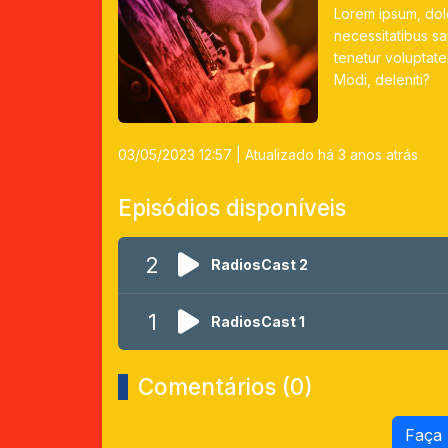
Lorem ipsum, dolo
necessitatibus s
tenetur voluptate
Modi, deleniti?
03/05/2023 12:57
| Atualizado há 3 anos atrás
Episódios disponíveis
2
RadiosCast 2
1
RadiosCast 1
Comentários (0)
Faça