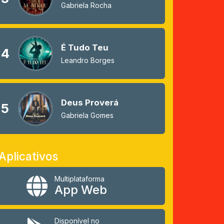
Gabriela Rocha
É Tudo Teu
4
Leandro Borges
Deus Proverá
5
Gabriela Gomes
Aplicativos
Multiplataforma
App Web
Disponível no