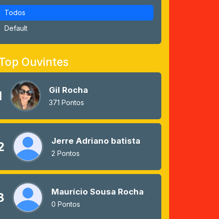
Todos
Default
Top Ouvintes
Gil Rocha
1
371 Pontos
Jerre Adriano batista
2
2 Pontos
Maurício Sousa Rocha
3
0 Pontos