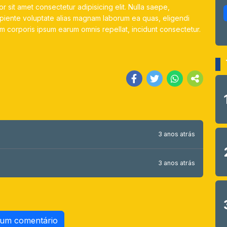
r sit amet consectetur adipisicing elit. Nulla saepe,
apiente voluptate alias magnam laborum ea quas, eligendi
m corporis ipsum earum omnis repellat, incidunt consectetur.
3 anos atrás
3 anos atrás
 um comentário