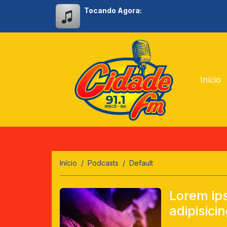
Tocando Agora:
Início
Início
Podcasts
Default
Lorem ips
adipisicin