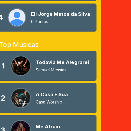
Eli Jorge Matos da Silva
4
0 Pontos
Top Músicas
Todavia Me Alegrarei
1
Samuel Messias
A Casa É Sua
2
Casa Worship
Me Atraiu
3