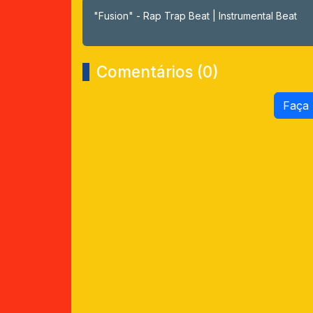
"Fusion" - Rap Trap Beat | Instrumental Beat
Comentários (0)
Faça