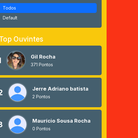
Todos
Default
Top Ouvintes
Gil Rocha
1
371 Pontos
Jerre Adriano batista
2
2 Pontos
Maurício Sousa Rocha
3
0 Pontos