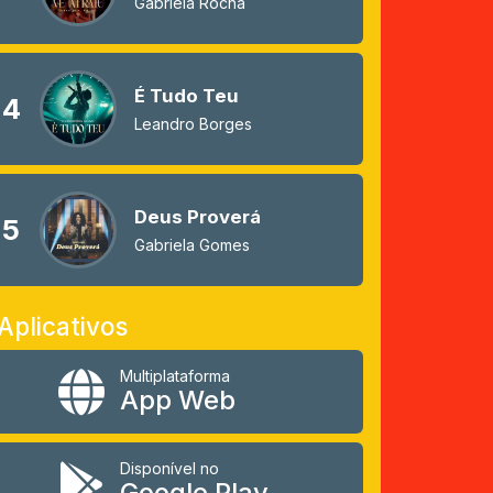
Gabriela Rocha
É Tudo Teu
4
Leandro Borges
Deus Proverá
5
Gabriela Gomes
Aplicativos
Multiplataforma
App Web
Disponível no
Google Play