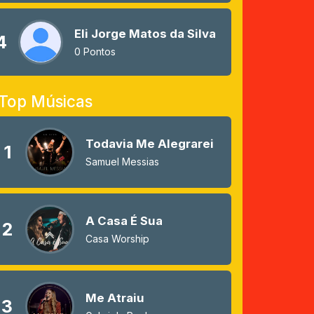
Eli Jorge Matos da Silva
4
0 Pontos
Top Músicas
Todavia Me Alegrarei
1
Samuel Messias
A Casa É Sua
2
Casa Worship
Me Atraiu
3