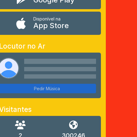
Disponível na
App Store
Locutor no Ar
Pedir Música
Visitantes
2
300246